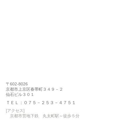
​京都オフィス
〒602-8026
京都市上京区春帯町３４９－２
​仙石ビル３０１
​ＴＥＬ：０７５－２５３－４７５１
​[アクセス]
京都市営地下鉄 丸太町駅～徒歩５分