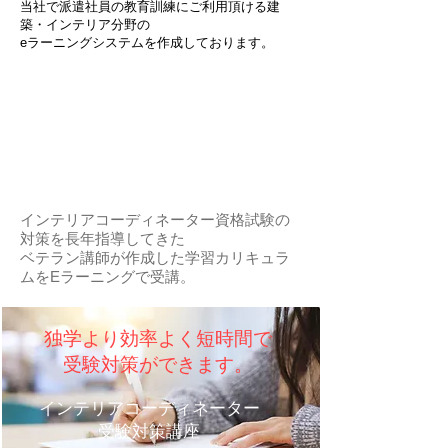
当社で派遣社員の教育訓練にご利用頂ける建
築・インテリア分野の
​eラーニングシステムを作成しております。
インテリアコーディネーター
受験対策講座（1次・2次）
インテリアコーディネーター資格試験の
対策を長年指導してきた
ベテラン講師が​作成した学習カリキュラ
ムをEラーニングで受講。
独学より効率よく短時間で
受験対策ができます。
インテリアコーディネーター
​受験対策講座