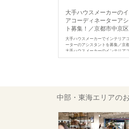
大手ハウスメーカーのイ
アコーディネーターアシ
ト募集！／京都市中京区
日／社員登用あり【派遣
大手ハウスメーカーでインテリア
ーターのアシスタントを募集／京
大手ハウスメーカーのインテリア
ーター補助のお仕事です。 インテ
ィネーターが注文住宅の内装をお
せて決めていきますが、その際の
ど補助業務を担当して頂きます。 
井などの色決めはもちろん、照明
ーテン・キッチン・造作家具・ラ
ト・グリーンなどを含めたトータ
中部・東海エリアの
ネート提案をしますので、インテ
ィネーターを目指す方には大変勉
実務経験を積める環境となります。
は社員採用もありますので、これ
リアコーディネーターを目指す方