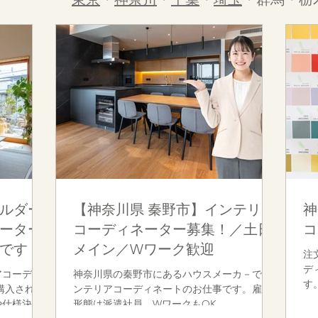
ルダー
【神奈川県 秦野市】インテリア
神
ーター
コーディネーター募集！／土日
コ
です！
メイン／Wワーク歓迎
注
デ
アコーディ
神奈川県の秦野市にあるハウスメーカ－でイ
す
ンテリアコーディネートのお仕事です。雇用
や仕様決め
形態は派遣社員。WワークもOK