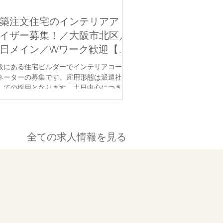
築注文住宅のインテリアアド
イザー募集！／大阪市北区／
日メイン／Wワーク歓迎【派
】
阪にある住宅ビルダーでインテリアコーデ
ネーターの募集です。雇用形態は派遣社員
しての採用となります。土日中心につき８
１０日程度のお仕事ですので、Wワークも
迎です。
全ての求人情報を見る