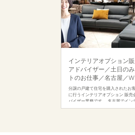
レンジして頂きたいと思っておりま
資格] ＜必須＞ ●土日祝に勤務
●下記の何れかに該当する方。 
アや建築関連の就学経験ある方 
ア関連の資格お持ちの方 ＜歓迎＞
務が得意な方 ●インテリア関連
者 その他、上記に該当しない場合
ある方は積極的に採用致しますので
相談くだ
インテリアオプション販
アドバイザー／土日のみ
トのお仕事／名古屋／W
歓迎！
分譲の戸建て住宅を購入されたお
に行うインテリアオプション 販売
バイザー業務です。 名古屋でイン
バイザー募集！ [お仕事内容] お客
リングを行い入居までに必要なイ
エクステリアなど 新居に必要なも
していただきます。 具体的には、
照明・エアコン・カップボード・