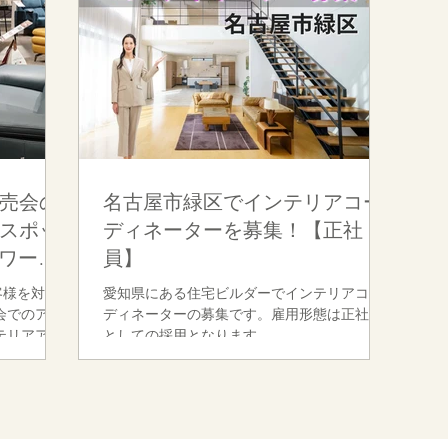
す。 [応募
ができる方
・インテリ
・インテリ
 ●接客業
の業務経験
も意欲的の
、 是非ご
売会の
名古屋市緑区でインテリアコー
スポッ
ディネーターを募集！【正社
ワーク
員】
客様を対象
愛知県にある住宅ビルダーでインテリアコー
会でのアド
ディネーターの募集です。雇用形態は正社員
テリアアド
としての採用となります。
様からヒア
ンテリア・
のをご提案
カーテン・
エコカラッ