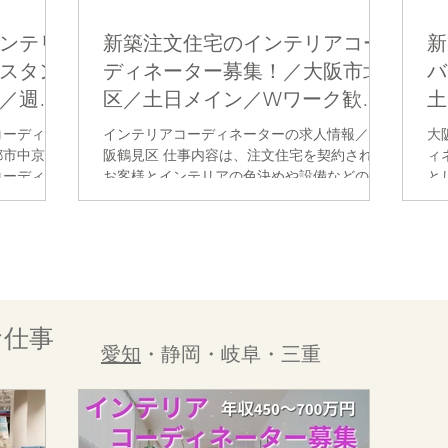
ンテリ
新築注文住宅のインテリアコー
新
スタン
ディネーター募集！／大阪市北
バ
／週５
区／土日メイン／Wワーク歓迎
土
】
【派遣】
遣
コーディネ
インテリアコーディネーターの求人情報／大
大
都市中京区
阪鶴見区 仕事内容は、注文住宅を契約された
ィ
コーディネ
お客様とインテリアの色決めや設備などの仕
と
リアコーデ
様決めなどの打合せを担当して頂くお仕事で
～
客様と打合
す。 物件単位で勤務頂く形態のため、決まっ
歓
資料作成な
た曜日や時間などはありませんので、ご家庭
床・壁・天
との両立もして頂きやすい働き方ができま
・家具・カ
す。
グ・アー
ルコーディ
お仕事
リアコーデ
愛知
・静岡・岐阜・三重
強になり、
 将来的に
からインテ
は是非チャ